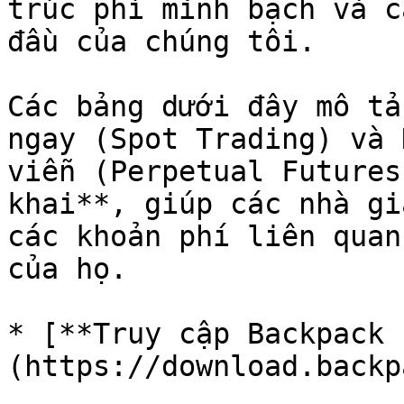
trúc phí minh bạch và c
đầu của chúng tôi.

Các bảng dưới đây mô tả
ngay (Spot Trading) và 
viễn (Perpetual Futures
khai**, giúp các nhà gi
các khoản phí liên quan
của họ.

* ‍‍[**Truy cập Backpack
(https://download.backp