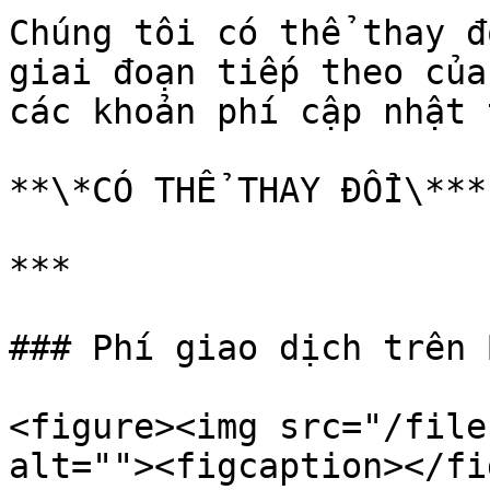
Chúng tôi có thể thay đ
giai đoạn tiếp theo của
các khoản phí cập nhật 
**\*CÓ THỂ THAY ĐỔI\***

***

### Phí giao dịch trên 
<figure><img src="/file
alt=""><figcaption></fi