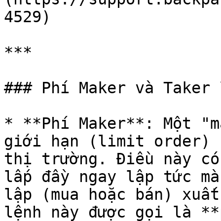
4529)

***

### Phí Maker và Taker 
* **Phí Maker**: Một "m
giới hạn (limit order) 
thị trường. Điều này có
lấp đầy ngay lập tức mà
lập (mua hoặc bán) xuất
lệnh này được gọi là **