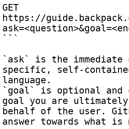
GET 
https://guide.backpack.
ask=<question>&goal=<en
```

`ask` is the immediate 
specific, self-containe
language.

`goal` is optional and 
goal you are ultimately
behalf of the user. Git
answer towards what is 