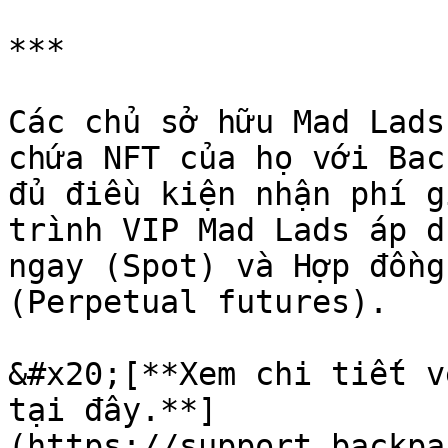
***

Các chủ sở hữu Mad Lads
chứa NFT của họ với Bac
đủ điều kiện nhận phí g
trình VIP Mad Lads áp d
ngay (Spot) và Hợp đồng
(Perpetual futures).

&#x20;[**Xem chi tiết v
tại đây.**]
(https://support.backpa