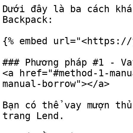
Dưới đây là ba cách khá
Backpack:

{% embed url="<https://
### Phương pháp #1 - Va
<a href="#method-1-manu
manual-borrow"></a>

Bạn có thể vay mượn thủ
trang Lend.
