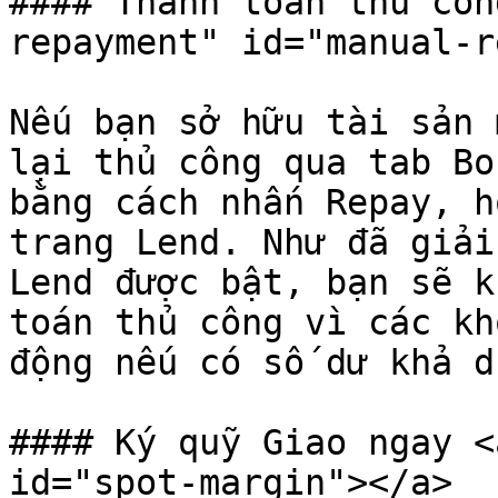
#### Thanh toán thủ côn
repayment" id="manual-r
Nếu bạn sở hữu tài sản 
lại thủ công qua tab Bo
bằng cách nhấn Repay, h
trang Lend. Như đã giải
Lend được bật, bạn sẽ k
toán thủ công vì các kh
động nếu có số dư khả d
#### Ký quỹ Giao ngay <
id="spot-margin"></a>
